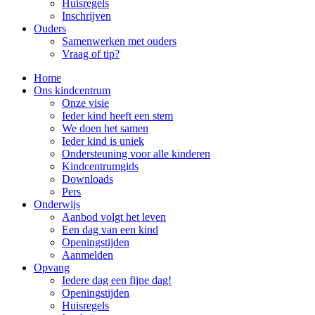
Huisregels
Inschrijven
Ouders
Samenwerken met ouders
Vraag of tip?
Home
Ons kindcentrum
Onze visie
Ieder kind heeft een stem
We doen het samen
Ieder kind is uniek
Ondersteuning voor alle kinderen
Kindcentrumgids
Downloads
Pers
Onderwijs
Aanbod volgt het leven
Een dag van een kind
Openingstijden
Aanmelden
Opvang
Iedere dag een fijne dag!
Openingstijden
Huisregels